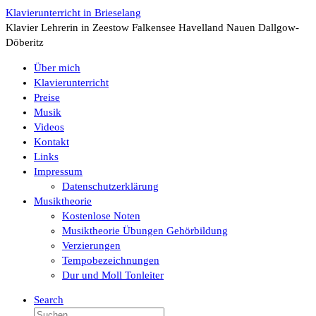
Zum
Klavierunterricht in Brieselang
Inhalt
Klavier Lehrerin in Zeestow Falkensee Havelland Nauen Dallgow-
springen
Döberitz
Über mich
Klavierunterricht
Preise
Musik
Videos
Kontakt
Links
Impressum
Datenschutzerklärung
Musiktheorie
Kostenlose Noten
Musiktheorie Übungen Gehörbildung
Verzierungen
Tempobezeichnungen
Dur und Moll Tonleiter
Search
Suche