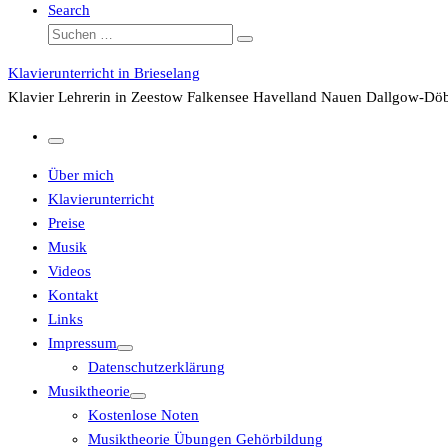
Search
Suche
Suchen …
Klavierunterricht in Brieselang
Klavier Lehrerin in Zeestow Falkensee Havelland Nauen Dallgow-Döb
Menü
Über mich
Klavierunterricht
Preise
Musik
Videos
Kontakt
Links
Impressum
Datenschutzerklärung
Musiktheorie
Kostenlose Noten
Musiktheorie Übungen Gehörbildung