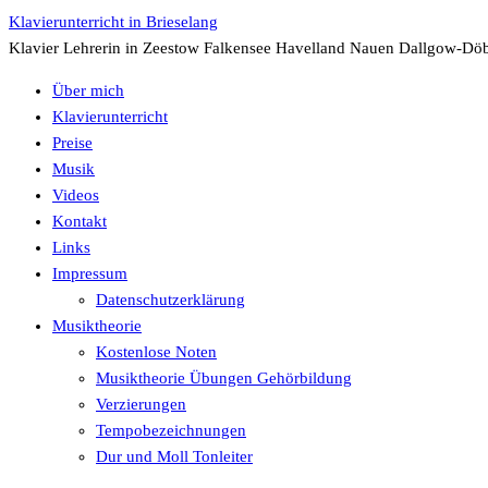
Zum
Klavierunterricht in Brieselang
Inhalt
Klavier Lehrerin in Zeestow Falkensee Havelland Nauen Dallgow-Döb
springen
Über mich
Klavierunterricht
Preise
Musik
Videos
Kontakt
Links
Impressum
Datenschutzerklärung
Musiktheorie
Kostenlose Noten
Musiktheorie Übungen Gehörbildung
Verzierungen
Tempobezeichnungen
Dur und Moll Tonleiter